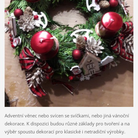
Adventní věnec nebo svícen se svíčkami, nebo jiná vánoční
dekorace. K dispozici budou různé základy pro tvoření a na
výběr spoustu dekorací pro klasické i netradiční výrobky.