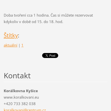
Doba tvoření cca 1 hodina. Čas si můžete rezervovat
kdykoliv v době od 15. do 18. hod.
Štítky
:
aktuální
|
1
Kontakt
Korálkovna Kyšice
www.koralkovani.eu
+420 733 382 038
koralkov
ani@cent
rum.cz