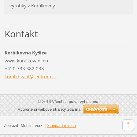
výrobky z Korálkovny.
Kontakt
Korálkovna Kyšice
www.koralkovani.eu
+420 733 382 038
koralkov
ani@cent
rum.cz
© 2016 Všechna práva vyhrazena.
Vytvořte si webové stránky zdarma!
Zobrazit:
Mobilní verzi
|
Standardní verzi