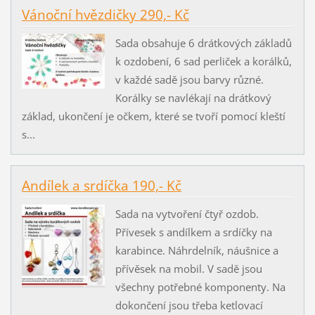
Vánoční hvězdičky 290,- Kč
Sada obsahuje 6 drátkových základů
k ozdobení, 6 sad perliček a korálků,
v každé sadě jsou barvy různé.
Korálky se navlékají na drátkový
základ, ukončení je očkem, které se tvoří pomocí kleští
s...
Andílek a srdíčka 190,- Kč
Sada na vytvoření čtyř ozdob.
Přívesek s andílkem a srdíčky na
karabince. Náhrdelník, náušnice a
přívěsek na mobil. V sadě jsou
všechny potřebné komponenty. Na
dokončení jsou třeba ketlovací