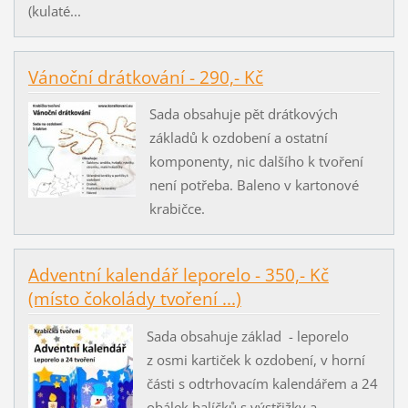
(kulaté...
Vánoční drátkování - 290,- Kč
Sada obsahuje pět drátkových
základů k ozdobení a ostatní
komponenty, nic dalšího k tvoření
není potřeba. Baleno v kartonové
krabičce.
Adventní kalendář leporelo - 350,- Kč
(místo čokolády tvoření ...)
Sada obsahuje základ - leporelo
z osmi kartiček k ozdobení, v horní
části s odtrhovacím kalendářem a 24
obálek balíčků s výstřižky a