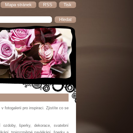
Mapa stránek
RSS
Tisk
fotogalerii pro inspiraci. Zjistíte co se
í ozdoby, šperky, dekorace, svatební
lékání, trojrozměrné navlékání, šperky a