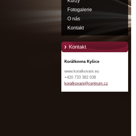
Kurzy
Fotogalerie
O nás
Kontakt
Kontakt
Korálkovna Kyšice
www.koralkovani.eu
+420 733 382 038
koralkov
ani@cent
rum.cz