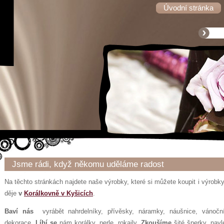
Úvodní stránka
Jsme rádi, když někomu uděláme radost
Na těchto stránkách najdete naše výrobky, které si můžete koupit i výrobky v 
děje
v
Korálkovně v Kyšicích
.
Baví nás
vyrábět nahrdelníky, přívěsky, náramky, náušnice, vánočn
dekorace.
Líbí se
nám korálky, perle, rokajly.
Zkoušíme
šité šperky, nav